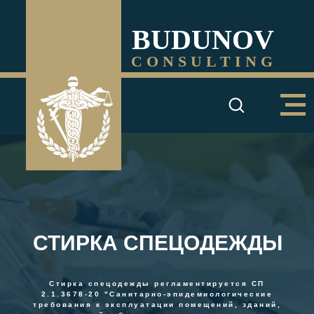
BUDUNOV
C O N S U L T I N G
СТИРКА СПЕЦОДЕЖДЫ
Стирка спецодежды регламентируется СП
2.1.3678-20 "Санитарно-эпидемиологические
требования к эксплуатации помещений, зданий,